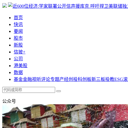
首页
快讯
要闻
股市
新股
信披+
公司
港美股
数据
基金
金融
视听
评论
专题
产经
创投
科创板
新三板
投教
ESG
滚
公众号