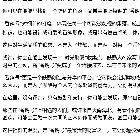
你可以在船舱里找到一个舒适的角落，品尝由船上特调的“番
“番鸽号”对细节的打磨，体现在每一个可能被忽视的角落。
标识，也可能设计成可爱的番鸽形象，或是带有复古感的字体
这种对生活品质的追求，不是为了炫耀，而是源于对每一个乘
或许，你会在船上发现一个“时光胶囊”收集点，鼓励大🌸家
时空的互动，将“番鸽号”变成了一个连接过去、现在与未来的
“番鸽号”更是一个鼓励创造与分享的平台。它可能会定期举办
么大师，而是为了唤醒每个人内心深处😁的创造力，让你有机
在这里，没有评判，只有鼓励和支持。你可能会发现，原来自
那些在“番鸽号”上相遇的人们，或许来自天南海北，有着不同
甚欢，可能会因为一次共同的艺术创作而成为朋友，甚至可能
这种社群的温度，是“番鸽号”最宝贵的财富之一。它让你感受