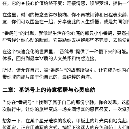
在，它的🔥核心价值始终不变：连接情感，唤醒梦想，提供一
在这里，时间的概念变得🌸模糊。你不再被闹钟和日程表束
友，你们可以围坐在一起，分享彼此的人生感悟，或是共同创
“番鸽号”的出现，就像是生活在你心底的那只小小番鸽，突然
些曾经让你心动的瞬间。它鼓励你去拥抱那些不完美，去热爱
在这个快速变化的世界里，“番鸽号”提供了一种慢下来的可
体系，回归到最本💡质的人文关怀和情感连接。
所以，请允许自己，被“番鸽号”的故事所吸引。让它成为你内
带你驶向那片属于你自己的，最纯粹的海洋。
二章：番鸽号上的诗意栖居与心灵启航
当你在“番鸽号”上找到了属于自己的那份宁静，你会发现，这
次航行中，让你的旅程变成一场充满惊喜的感官盛宴，一次滋养
想象一下，在某个星光璀璨的夜晚，甲板上的灯光柔和地亮起
位画家，正在用速写的方式，捕捉下这迷人的夜色和船上人们