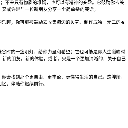
致；不🎯只有物质的堆砌，也可以有精神的充盈。它鼓励你去关
，又或许是与一位新朋友分享一个简单😁的笑话。
的乐趣；你可能被鼓励去收集海边的贝壳，制作成独一无二的🔥
低谷时的一盏明灯，给你力量和希望；它也可能是你人生巅峰时
，新的朋友，新的体验，或者，只是一个更加清晰的，关于自己
里，你会找到那个更自由、更丰盈、更懂得生活的自己。这艘船，
回忆，伴随你继续前行。