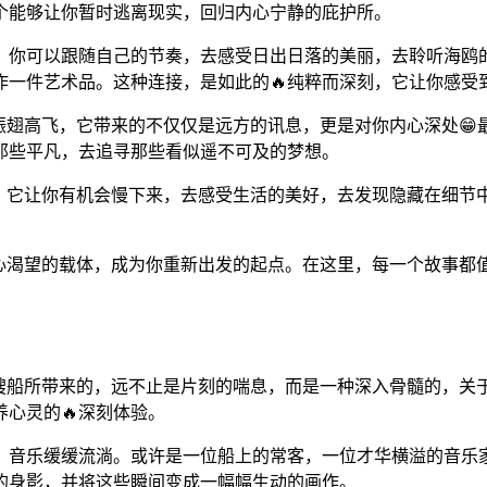
个能够让你暂时逃离现实，回归内心宁静的庇护所。
缚，你可以跟随自己的节奏，去感受日出日落的美丽，去聆听海鸥
作一件艺术品。这种连接，是如此的🔥纯粹而深刻，它让你感受
振翅高飞，它带来的不仅仅是远方的讯息，更是对你内心深处😁
那些平凡，去追寻那些看似遥不可及的梦想。
能。它让你有机会慢下来，去感受生活的美好，去发现隐藏在细节
心渴望的载体，成为你重新出发的起点。在这里，每一个故事都值
艘船所带来的，远不止是片刻的喘息，而是一种深入骨髓的，关
心灵的🔥深刻体验。
，音乐缓缓流淌。或许是一位船上的常客，一位才华横溢的音乐家
的身影，并将这些瞬间变成一幅幅生动的画作。