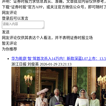
声明：证券时报力求信息真实、准确，文章提及内容仅供参考
下载“证券时报”官方APP，或关注官方微信公众号，即可随
网友评论
登录
后可以发言
发送
网友评论仅供其表达个人看法，并不表明证券时报立场
暂无评论
为你推荐
华为乾崑‘智’驾首次杀入14万内！新款深蓝L07上市：13.
浙江日报
刘俊英
2026-01-29 23:21:13