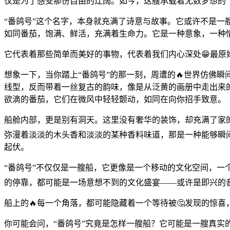
仅是为了感受那份自由的辽阔。如今，这艘承载着无数梦想的
“番鸽号”这个名字，本身就充满了诗意与故事。它或许不是一
如同番茄，饱满、鲜活，充满着生命力。它是一种意象，一种
它代表着那些简单而美好的事物，代表着我们内心深处😁最原
想象一下，当你踏上“番鸽号”的那一刻，周遭的🔥世界仿佛
线型，反而带着一丝复古的韵味，像是从泛黄的画册中走出来的
欲滴的番茄，它们在微风中轻轻颤动，如同在向你招手致意。
船舱内部，更是别有洞天。这里没有奢华的装饰，却充满了家
弥漫着淡淡的木头香和淡淡的某种香料味道，那是一种能够瞬
起伏。
“番鸽号”不仅仅是一艘船，它更像是一个移动的文化空间，一
的停靠，都可能是一场意想不到的文化盛宴——或许是即兴的
船上的🔥每一个角落，都可能隐藏着一个等待被🤔发现的惊
你可能会问，“番鸽号”究竟是怎样一艘船？它可能是一艘真实