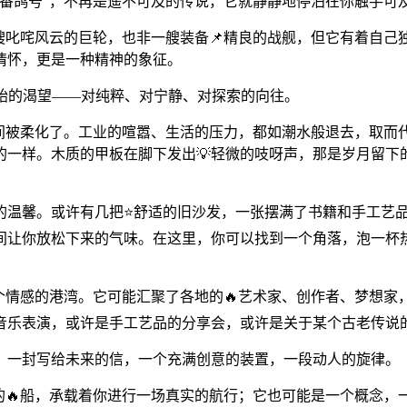
“番鸽号”，不再是遥不可及的传说，它就静静地停泊在你触手可
艘叱咤风云的巨轮，也非一艘装备📌精良的战舰，但它有着自己
情怀，更是一种精神的象征。
始的渴望——对纯粹、对宁静、对探索的向往。
瞬间被柔化了。工业的喧嚣、生活的压力，都如潮水般退去，取而
一样。木质的甲板在脚下发出💡轻微的吱呀声，那是岁月留下
的温馨。或许有几把⭐舒适的旧沙发，一张摆满了书籍和手工艺
间让你放松下来的气味。在这里，你可以找到一个角落，泡一杯热
个情感的港湾。它可能汇聚了各地的🔥艺术家、创作者、梦想家
音乐表演，或许是手工艺品的分享会，或许是关于某个古老传说
喜，一封写给未来的信，一个充满创意的装置，一段动人的旋律。
的🔥船，承载着你进行一场真实的航行；它也可能是一个概念，