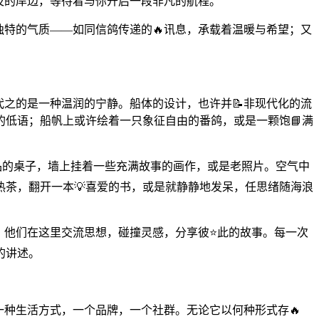
及的岸边，等待着与你开启一段非凡的航程。
独特的气质——如同信鸽传递的🔥讯息，承载着温暖与希望；又
代之的是一种温润的宁静。船体的设计，也许并📝非现代化的流
的低语；船帆上或许绘着一只象征自由的番鸽，或是一颗饱📘满
品的桌子，墙上挂着一些充满故事的画作，或是老照片。空气中
茶，翻开一本💡喜爱的书，或是就静静地发呆，任思绪随海浪
，他们在这里交流思想，碰撞灵感，分享彼⭐此的故事。每一次
的讲述。
一种生活方式，一个品牌，一个社群。无论它以何种形式存🔥