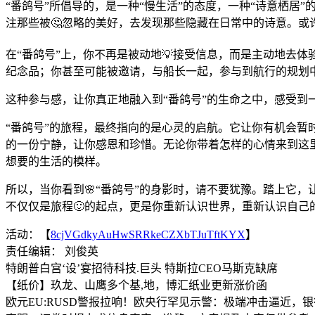
“番鸽号”所倡导的，是一种“慢生活”的态度，一种“诗意栖
注那些被🤔忽略的美好，去发现那些隐藏在日常中的诗意。或
在“番鸽号”上，你不再是被动地💡接受信息，而是主动地去
纪念品；你甚至可能被邀请，与船长一起，参与到航行的规划
这种参与感，让你真正地融入到“番鸽号”的生命之中，感受到
“番鸽号”的旅程，最终指向的是心灵的启航。它让你有机会
的一份宁静，让你感恩和珍惜。无论你带着怎样的心情来到这
想要的生活的模样。
所以，当你看到🌸“番鸽号”的身影时，请不要犹豫。踏上它
不仅仅是旅程🙂的起点，更是你重新认识世界，重新认识自己
活动：【
8cjVGdkyAuHwSRRkeCZXbTJuTftKYX
】
责任编辑： 刘俊英
特朗普白宫‘设’宴招待科技.巨头 特斯拉CEO马斯克缺席
【纸价】玖龙、山鹰多个基,地，博汇纸业更新涨价函
欧元EU:RUSD警报拉响！欧央行罕见示警：极端冲击逼近，