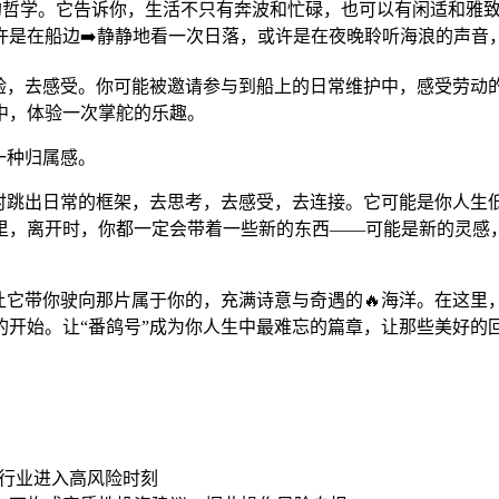
居”的哲学。它告诉你，生活不只有奔波和忙碌，也可以有闲适和雅
许是在船边➡️静静地看一次日落，或许是在夜晚聆听海浪的声音
体验，去感受。你可能被邀请参与到船上的日常维护中，感受劳动
中，体验一次掌舵的乐趣。
一种归属感。
暂时跳出日常的框架，去思考，去感受，去连接。它可能是你人生
里，离开时，你都一定会带着一些新的东西——可能是新的灵感
，让它带你驶向那片属于你的，充满诗意与奇遇的🔥海洋。在这
的开始。让“番鸽号”成为你人生中最难忘的篇章，让那些美好的
银行业进入高风险时刻